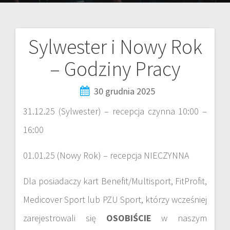
Sylwester i Nowy Rok
– Godziny Pracy
30 grudnia 2025
31.12.25 (Sylwester) – recepcja czynna 10:00 –
16:00
01.01.25 (Nowy Rok) – recepcja NIECZYNNA
Dla posiadaczy kart Benefit/Multisport, FitProfit,
Medicover Sport lub PZU Sport, którzy wcześniej
zarejestrowali się
OSOBIŚCIE
w naszym