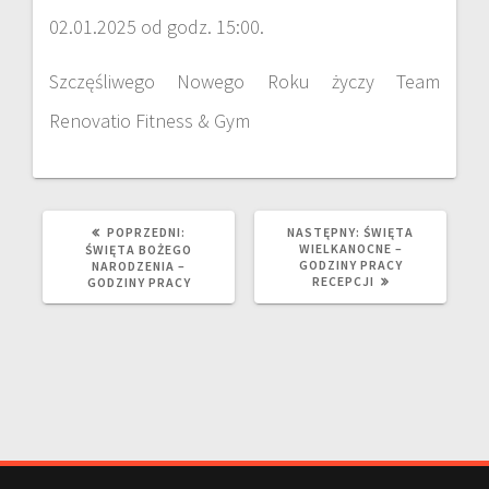
02.01.2025 od godz. 15:00.
Szczęśliwego Nowego Roku życzy Team
Renovatio Fitness & Gym
POPRZEDNI:
NASTĘPNY:
ŚWIĘTA
WIELKANOCNE –
ŚWIĘTA BOŻEGO
GODZINY PRACY
NARODZENIA –
RECEPCJI
GODZINY PRACY