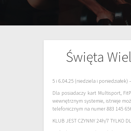
Święta Wie
5 i 6.04.25 (niedziela i poniedziałek
Dla posiadaczy kart Multisport, Fit
wewnętrznym systemie, istnieje moż
telefonicznym na numer 883 145 656.
KLUB JEST CZYNNY 24h/7 TYLKO 