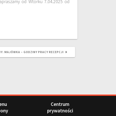
zapraszamy od Wtorku 7.04.2025 od
Y:
MAJÓWKA – GODZINY PRACY RECEPCJI
enu
Centrum
rony
prywatności