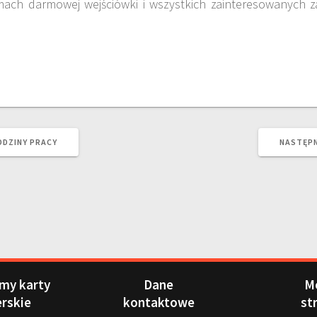
amach darmowej wejściówki i wszystkich zainteresowanych 
ODZINY PRACY
NASTĘPN
my karty
Dane
M
erskie
kontaktowe
st