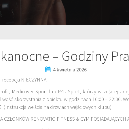
lkanocne – Godziny Pra
4 kwietnia 2026
) – recepcja NIECZYNNA.
Profit, Medicover Sport lub PZU Sport, którzy wcześniej zare
liwość skorzystania z obiektu w godzinach 10:00 – 22:00. W
 (Instrukcja wejścia na drzwiach wejściowych klubu)
DLA CZŁONKÓW RENOVATIO FITNESS & GYM POSIADAJĄCYC