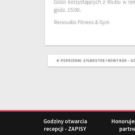
Gości korzystających z Klubu w r
godz. 15:00.
Renovatio Fitness & Gym
POPRZEDNI:
SYLWESTER I NOWY ROK – G
Godziny otwarcia
Honoruje
recepcji - ZAPISY
partn