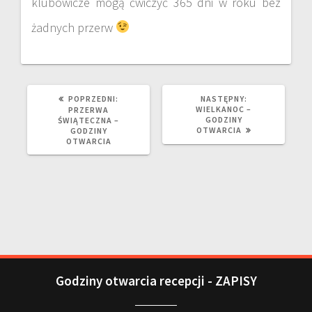
klubowicze mogą ćwiczyć 365 dni w roku bez
żadnych przerw
POPRZEDNI:
NASTĘPNY:
WIELKANOC –
PRZERWA
GODZINY
ŚWIĄTECZNA –
OTWARCIA
GODZINY
OTWARCIA
Godziny otwarcia recepcji - ZAPISY