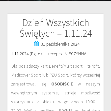
Dzień Wszystkich
Świętych – 1.11.24
31 października 2024
1.11.2024 (Piątek) – recepcja NIECZYNNA.
Dla posiadaczy kart Benefit/Multisport, FitProfit,
Medicover Sport lub PZU Sport, którzy wcześniej
zarejestrowali się
OSOBIŚCIE
w naszym
wewnętrznym systemie, istnieje możliwość
skorzystania z obiektu w godzinach 10:00 –
22:00. Wejście możliwe JEDYNIE po kontakcie