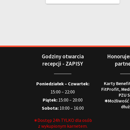
Godziny otwarcia
Honoruje
recepcji - ZAPISY
partn
Karty Benefi
Poniedziałek – Czwartek:
FitProfit, Med
15:00 – 22:00
PZU S
Piątek:
15:00 – 20:00
∗Możliwość
dłuż
Sobota:
10:00 – 16:00
∗Dostęp 24h TYLKO dla osób
z wykupionym karnetem.