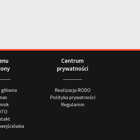
enu
Centrum
rony
prywatności
a główna
Realizacja RODO
 nas
Polityka prywatności
nnik
Regulamin
OTO
takt
wejściówka