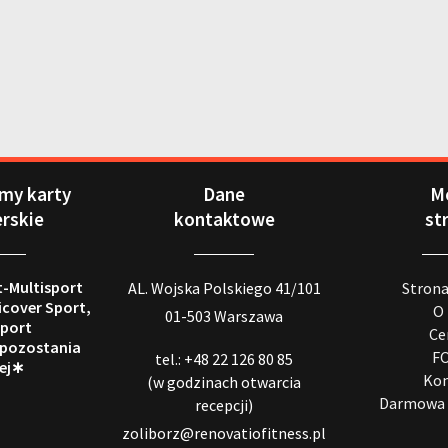
my karty
Dane
M
erskie
kontaktowe
st
t-Multisport
AL. Wojska Polskiego 41/101
Stron
icover Sport,
O
01-503 Warszawa
port
Ce
 pozostania
F
tel.: +48 22 126 80 85
ej∗
Kon
(w godzinach otwarcia
Darmowa 
recepcji)
zoliborz@renovatiofitness.pl