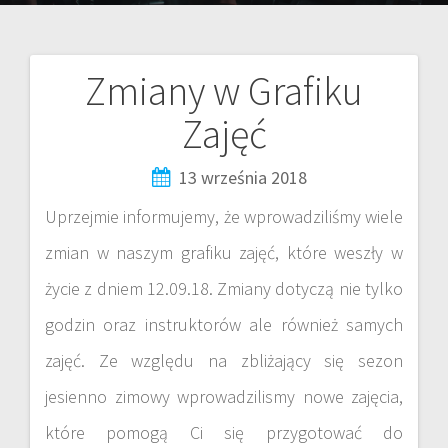
Zmiany w Grafiku
Zajęć
13 września 2018
Uprzejmie informujemy, że wprowadziliśmy wiele
zmian w naszym grafiku zajęć, które weszły w
życie z dniem 12.09.18. Zmiany dotyczą nie tylko
godzin oraz instruktorów ale również samych
zajęć. Ze względu na zbliżający się sezon
jesienno zimowy wprowadzilismy nowe zajęcia,
które pomogą Ci się przygotować do