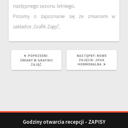
następnego sezonu letniego.
Prosimy o zapoznanie się ze zmianami w
zakładce ‚Grafik Zajęć’.
POPRZEDNI:
NASTĘPNY:
NOWE
ZAJĘCIA: JOGA
ZMIANY W GRAFIKU
HORMONALNA
ZAJĘĆ
Godziny otwarcia recepcji - ZAPISY