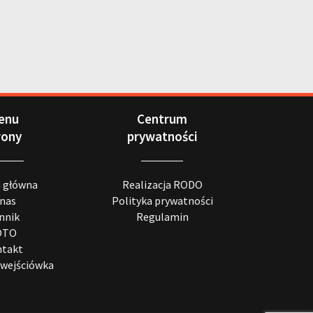
enu
Centrum
rony
prywatności
a główna
Realizacja RODO
 nas
Polityka prywatności
nnik
Regulamin
OTO
takt
wejściówka