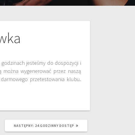
ówka
 godzinach jesteśmy do dospozycji i
órą można wygenerować przez naszą
o darmowego przetestowania klubu.
NASTĘPNY:
24 GODZINNY DOSTĘP