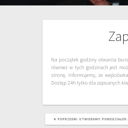
Zap
Na początek godziny otwarcia biura
również w tych godzinach jest mo
stronę. Informujemy, że wejściów
Dostęp 24h tylko dla zapisanych kli
POPRZEDNI:
OTWIERAMY: PONIEDZIAŁEK 