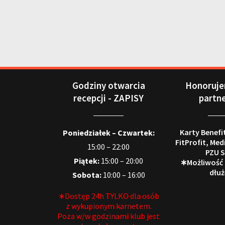
Godziny otwarcia
Honoruje
recepcji - ZAPISY
partn
Karty Benefi
Poniedziałek – Czwartek:
FitProfit, Med
15:00 – 22:00
PZU S
Piątek:
15:00 – 20:00
∗Możliwość
dłuż
Sobota:
10:00 – 16:00
∗Dostęp 24h TYLKO dla osób
z wykupionym karnetem.
Poza w/w godzinami klub jest