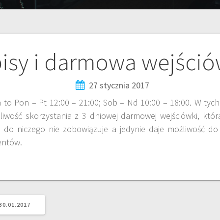
isy i darmowa wejści
27 stycznia 2017
 to Pon – Pt 12:00 – 21:00; Sob – Nd 10:00 – 18:00. W tych
żliwość skorzystania z 3 dniowej darmowej wejściówki, kt
ka do niczego nie zobowiązuje a jedynie daje możliwość d
entów.
30.01.2017