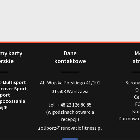
my karty
Dane
M
erskie
kontaktowe
st
t-Multisport
AL. Wojska Polskiego 41/101
Stron
icover Sport,
O
01-503 Warszawa
port
Ce
 pozostania
F
tel.: +48 22 126 80 85
ej∗
Kon
(w godzinach otwarcia
Darmowa 
recepcji)
zoliborz@renovatiofitness.pl