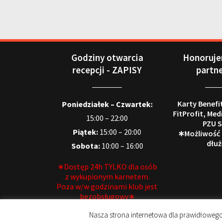
Godziny otwarcia
Honoruje
recepcji - ZAPISY
partn
Karty Benefi
Poniedziałek – Czwartek:
FitProfit, Med
15:00 – 22:00
PZU S
Piątek:
15:00 – 20:00
∗Możliwość
dłuż
Sobota:
10:00 – 16:00
∗Dostęp 24h TYLKO dla osób
z wykupionym karnetem.
Poza w/w godzinami klub jest
bezobsługowy∗
Nasza strona internetowa dla prawidłowego