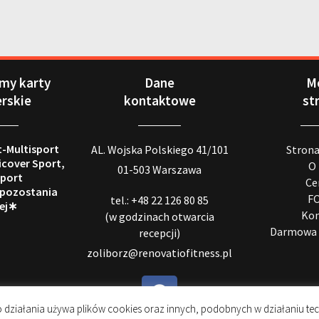
my karty
Dane
M
erskie
kontaktowe
st
t-Multisport
AL. Wojska Polskiego 41/101
Stron
icover Sport,
O
01-503 Warszawa
port
Ce
 pozostania
F
tel.: +48 22 126 80 85
ej∗
Kon
(w godzinach otwarcia
Darmowa 
recepcji)
zoliborz@renovatiofitness.pl
 działania używa plików cookies oraz innych, podobnych w działaniu tec