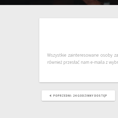
Wszystkie zainteresowane osoby zaj
również przesłać nam e-maila z wybr
POPRZEDNI:
24 GODZINNY DOSTĘP