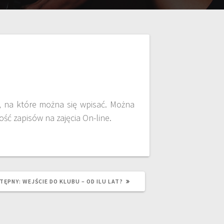
y, na które można się wpisać. Można
ść zapisów na zajęcia On-line.
TĘPNY:
WEJŚCIE DO KLUBU – OD ILU LAT?