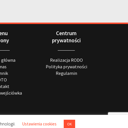
enu
Centrum
rony
prywatności
a główna
Realizacja RODO
 nas
Polityka prywatności
nnik
Regulamin
OTO
takt
wejściówka
hnologii.
Ustawienia cookies
OK