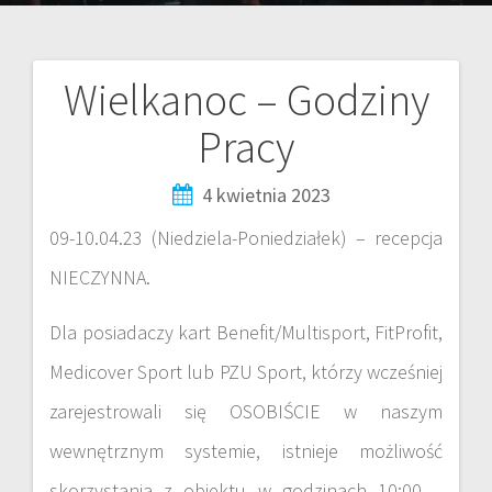
Wielkanoc – Godziny
Pracy
4 kwietnia 2023
09-10.04.23 (Niedziela-Poniedziałek) – recepcja
NIECZYNNA.
Dla posiadaczy kart Benefit/Multisport, FitProfit,
Medicover Sport lub PZU Sport, którzy wcześniej
zarejestrowali się OSOBIŚCIE w naszym
wewnętrznym systemie, istnieje możliwość
skorzystania z obiektu w godzinach 10:00 –