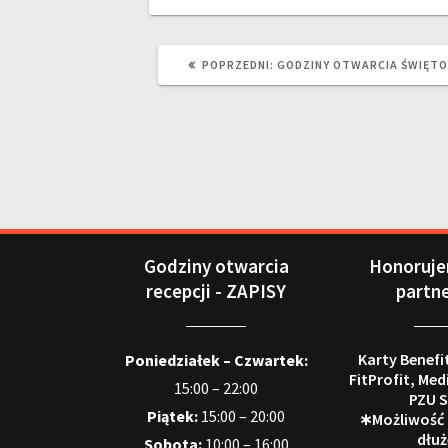
POPRZEDNI:
GODZINY OTWARCIA ŚWIĘTO 
Godziny otwarcia
Honoruje
recepcji - ZAPISY
partn
Karty Benefi
Poniedziałek – Czwartek:
FitProfit, Med
15:00 – 22:00
PZU S
Piątek:
15:00 – 20:00
∗Możliwość
dłuż
Sobota:
10:00 – 16:00