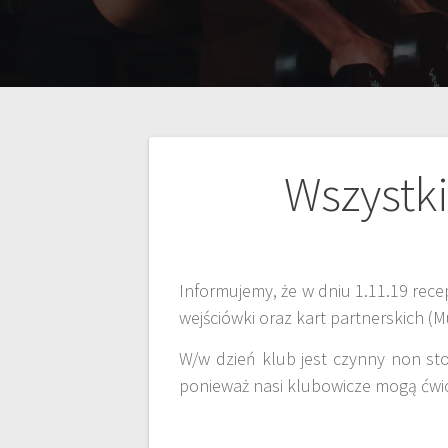
Wszystki
Informujemy, że w dniu 1.11.19 rece
wejściówki oraz kart partnerskich (M
W/w dzień klub jest czynny non st
ponieważ nasi klubowicze mogą ćwic