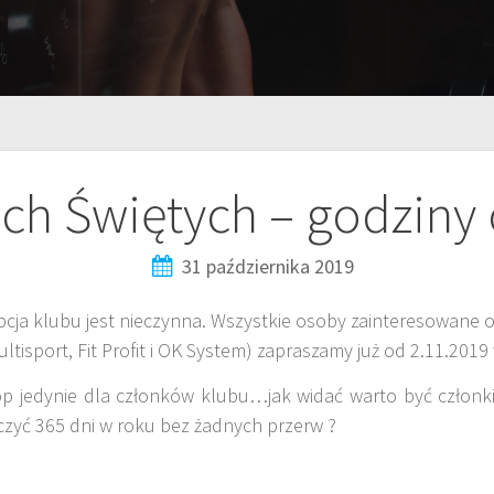
ch Świętych – godziny
31 października 2019
pcja klubu jest nieczynna. Wszystkie osoby zainteresowane 
ultisport, Fit Profit i OK System) zapraszamy już od 2.11.20
op jedynie dla członków klubu…jak widać warto być człon
zyć 365 dni w roku bez żadnych przerw ?