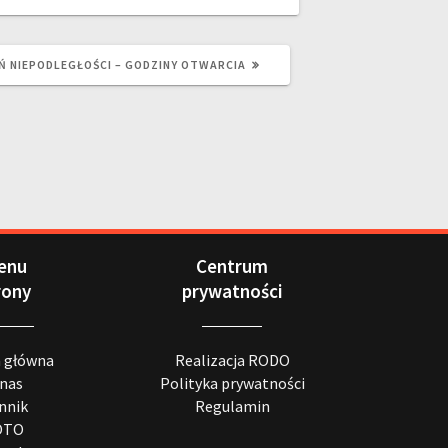
Ń NIEPODLEGŁOŚCI – GODZINY OTWARCIA
enu
Centrum
rony
prywatności
a główna
Realizacja RODO
 nas
Polityka prywatności
nnik
Regulamin
OTO