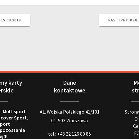
15.08.2019
NASTĘPNY:
DZIE
my karty
Dane
M
erskie
kontaktowe
st
t-Multisport
AL. Wojska Polskiego 41/101
Stron
icover Sport,
O
01-503 Warszawa
port
Ce
 pozostania
F
tel.: +48 22 126 80 85
ej∗