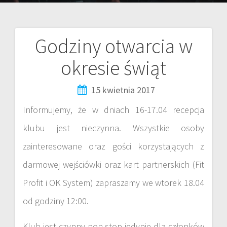
Godziny otwarcia w
okresie świąt
15 kwietnia 2017
Informujemy, że w dniach 16-17.04 recepcja
klubu jest nieczynna. Wszystkie osoby
zainteresowane oraz gości korzystających z
darmowej wejściówki oraz kart partnerskich (Fit
Profit i OK System) zapraszamy we wtorek 18.04
od godziny 12:00.
Klub jest czynny non stop jedynie dla członków