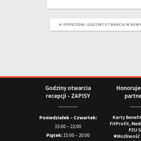
POPRZEDNI:
GODZINY OTWARCIA W NOW
Godziny otwarcia
Honoruje
recepcji - ZAPISY
partn
Karty Benefi
Poniedziałek – Czwartek:
FitProfit, Med
15:00 – 22:00
PZU S
Piątek:
15:00 – 20:00
∗Możliwość