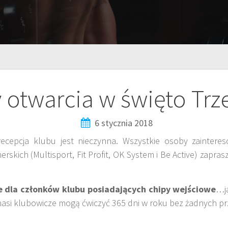
 otwarcia w święto Trze
6 stycznia 2018
recepcja klubu jest nieczynna. Wszystkie osoby zainteres
erskich (Multisport, Fit Profit, OK System i Be Active) zap
ie dla członków klubu posiadających chipy wejściowe
…j
nasi klubowicze mogą ćwiczyć 365 dni w roku bez żadnych p