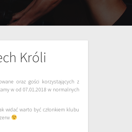
ch Króli
owane oraz gości korzystających z
raszamy w od 07.01.2018 w normalnych
ak widać warto być członkiem klubu
rzerw