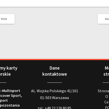
Y ROK
NA
my karty
Dane
M
erskie
kontaktowe
st
t-Multisport
AL. Wojska Polskiego 41/101
Stron
icover Sport,
O
01-503 Warszawa
port
Ce
 pozostania
F
tel.: +48 22 126 80 85