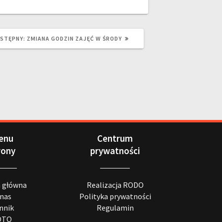
STĘPNY:
ZMIANA GODZIN ZAJĘĆ W ŚRODY
enu
Centrum
rony
prywatności
a główna
Realizacja RODO
 nas
Polityka prywatności
nnik
Regulamin
OTO