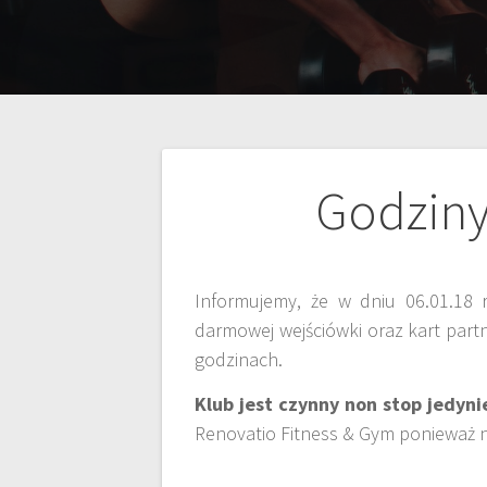
Godziny
Informujemy, że w dniu 06.01.18 
darmowej wejściówki oraz kart partn
godzinach.
Klub jest czynny non stop jedyn
Renovatio Fitness & Gym ponieważ 