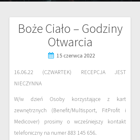
Boże Ciało – Godziny
Otwarcia
15 czerwca 2022
16.06.22 (CZWARTEK) RECEPCJA JEST
NIECZYNNA
W/w dzień Osoby korzystające z kart
zewnętrznych (Benefit/Multisport, FitProfit i
Medicover) prosimy o wcześniejszy kontakt
telefoniczny na numer 883 145 656.