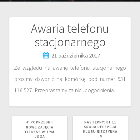
Awaria telefonu
stacjonarnego
21 października 2017
Ze względu na awarię telefonu stacjonarnego
prosimy dzwonić na komórkę pod numer 531
116 527. Przepraszamy za nieudogodnienia.
POPRZEDNI:
NASTĘPNY:
01.11
ŚRODA RECEPCJA
NOWE ZAJĘCIA
KLUBU NIECZYNNA
FITNESS W TYM
JOGA