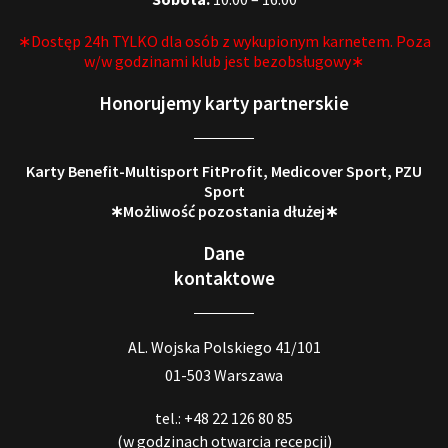
∗Dostęp 24h TYLKO dla osób z wykupionym karnetem. Poza
w/w godzinami klub jest bezobsługowy∗
Honorujemy karty partnerskie
Karty Benefit-Multisport FitProfit, Medicover Sport, PZU
Sport
∗Możliwość pozostania dłużej∗
Dane
kontaktowe
AL. Wojska Polskiego 41/101
01-503 Warszawa
tel.: +48 22 126 80 85
(w godzinach otwarcia recepcji)