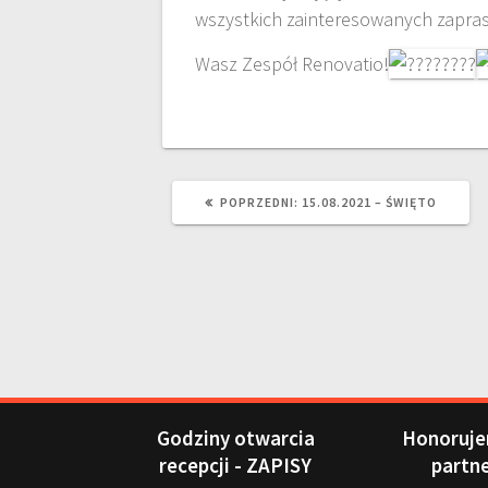
wszystkich zainteresowanych zapra
Wasz Zespół Renovatio!
POPRZEDNI:
15.08.2021 – ŚWIĘTO
Godziny otwarcia
Honoruje
recepcji - ZAPISY
partn