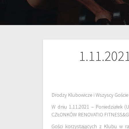
1.11.202
Drodzy Klubowicze i Wszyscy Goście
W dniu 1.11.2021 – Poniedziałek 
CZŁONKÓW RENOVATIO FITNESS&G
Gości korzystających z Klubu w ra