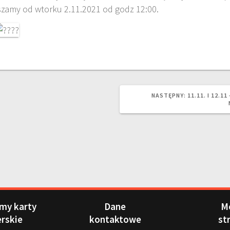
szamy od wtorku 2.11.2021 od godz 12:00.
NASTĘPNY:
11.11. I 12.
my karty
Dane
M
erskie
kontaktowe
st